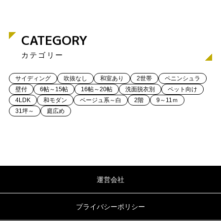
CATEGORY
カテゴリー
サイディング
吹抜なし
和室あり
2世帯
ペニンシュラ
壁付
6帖～15帖
16帖～20帖
洗面脱衣別
ペット向け
4LDK
和モダン
ベージュ系～白
2階
9～11ｍ
31坪～
庭広め
運営会社
プライバシーポリシー