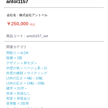
antol1157
会社名：株式会社アントール
￥250,000
税込
商品コード：antol1157_set
関連カテゴリ
間取り >
4LDK
階層 >
2階
デザイン >
和モダン
外壁の色 >
ベージュ系～白
外壁の種類 >
サイディング
LDKの広さ >
6帖～15帖
LDKの広さ >
16帖～20帖
建坪 >
31坪～
吹抜 >
吹抜なし
和室 >
和室あり
世帯数 >
2世帯