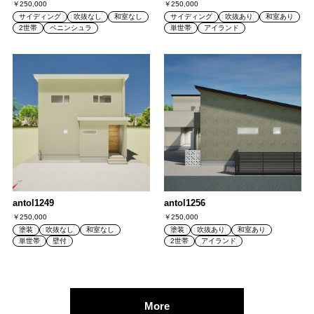
￥250,000
￥250,000
サイディング
吹抜なし
和室なし
サイディング
吹抜あり
和室あり
2世帯
ペニンシュラ
単世帯
アイランド
antol1249
antol1256
￥250,000
￥250,000
塗装
吹抜なし
和室なし
塗装
吹抜あり
和室あり
単世帯
壁付
2世帯
アイランド
More