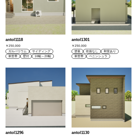
antol1118
antol1301
￥250,000
￥250,000
ガルバリウム
サイディング
塗装
吹抜なし
和室あり
単世帯
壁付
16帖～20帖
単世帯
ペニンシュラ
antol1296
antol1130