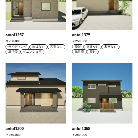
antol1257
antol1375
￥250,000
￥250,000
サイディング
吹抜なし
和室なし
塗装
吹抜なし
和室なし
単世帯
ペニンシュラ
単世帯
壁付
antol1300
antol1368
￥250,000
￥250,000