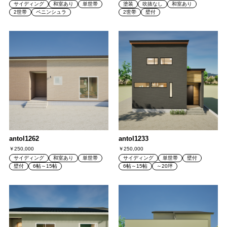
サイディング
和室あり
単世帯
塗装
吹抜なし
和室あり
2世帯
ペニンシュラ
2世帯
壁付
antol1262
antol1233
￥250,000
￥250,000
サイディング
和室あり
単世帯
サイディング
単世帯
壁付
壁付
6帖～15帖
6帖～15帖
～20坪