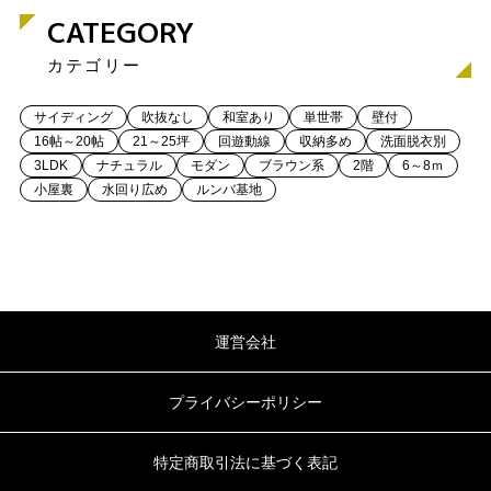
CATEGORY
カテゴリー
サイディング
吹抜なし
和室あり
単世帯
壁付
16帖～20帖
21～25坪
回遊動線
収納多め
洗面脱衣別
3LDK
ナチュラル
モダン
ブラウン系
2階
6～8ｍ
小屋裏
水回り広め
ルンバ基地
運営会社
プライバシーポリシー
特定商取引法に基づく表記